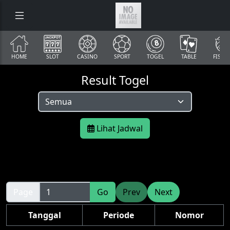
HOME
SLOT
CASINO
SPORT
TOGEL
TABLE
FISHI
Result Togel
Lihat Jadwal
Page
Go
Prev
Next
Tanggal
Periode
Nomor