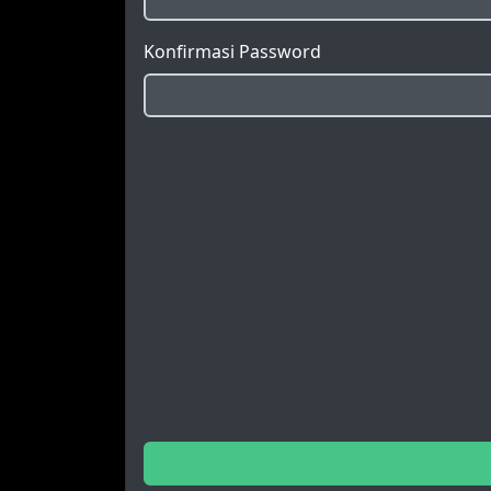
Konfirmasi Password