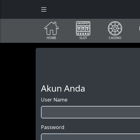
HOME
SLOT
CASINO
Akun Anda
User Name
Password