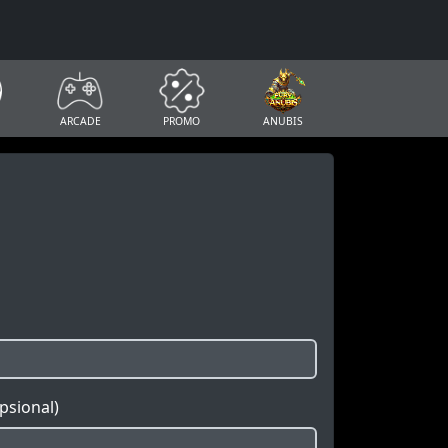
ARCADE
PROMO
ANUBIS
psional)