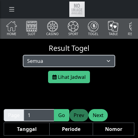
HOME
SLOT
CASINO
SPORT
TOGEL
TABLE
FISHI
Result Togel
Lihat Jadwal
Page
Go
Prev
Next
Tanggal
Periode
Nomor